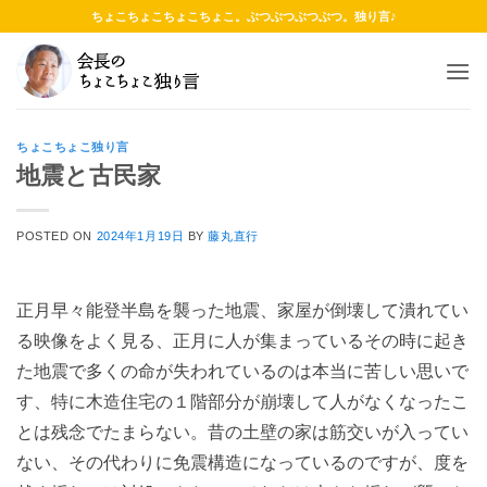
Skip
ちょこちょこちょこちょこ。ぶつぶつぶつぶつ。独り言♪
to
content
ちょこちょこ独り言
地震と古民家
POSTED ON
2024年1月19日
BY
藤丸直行
正月早々能登半島を襲った地震、家屋が倒壊して潰れてい
る映像をよく見る、正月に人が集まっているその時に起き
た地震で多くの命が失われているのは本当に苦しい思いで
す、特に木造住宅の１階部分が崩壊して人がなくなったこ
とは残念でたまらない。昔の土壁の家は筋交いが入ってい
ない、その代わりに免震構造になっているのですが、度を