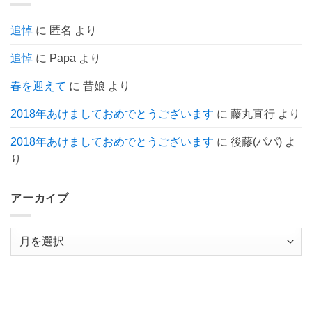
せ
だ
ん
あ
り
追悼
に
匿名
より
ま
せ
ん
追悼
に
Papa
より
春を迎えて
に
昔娘
より
2018年あけましておめでとうございます
に
藤丸直行
より
2018年あけましておめでとうございます
に
後藤(パパ)
よ
り
アーカイブ
ア
ー
カ
イ
ブ