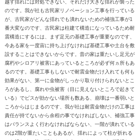
越す揺れには対処できない、それだけ大きな揺れが襲った
のです。我が社も古民家リノベーション工事を行っている
が、古民家がどんな揺れでも潰れないための補強工事が1
番大変なのです、古民家は柱建て構造になっているため耐
震構造にするには、まず足元の基礎工事が重要なのです、
今ある家を一度宙に持ち上げなければ基礎工事や土台を敷
設することはできないからです。昔の家は重たいし足元が
腐朽やシロアリ被害にあっているところが必ず何ヵ所もあ
るのです。基礎工事もしないで耐震金物だけ入れても何も
効果がない、第一に金物がしっかり取り付けられないとこ
ろがあるし、腐れや虫被害（目に見えないところで起きて
いる）でビスが効かない場所も数ある、崩壊は一番弱いと
ころからはじまるのです、我が社は耐震金物だけの工事は
責任が持てないから余程の事でなければしない、補強工事
はバランスよく行わなければならない、一階が潰れている
のは2階が重たいこともあるが、揺れによって柱が折れる