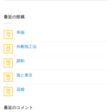
最近の投稿
幸福
10
7月
幸
コ
福
メ
へ
ン
外断熱工法
24
の
ト
6月
は
外
コ
ま
断
メ
だ
熱
ン
あ
調和
08
工
ト
り
法
5月
は
調
コ
ま
へ
ま
和
メ
せ
の
だ
へ
ン
ん
あ
孫と東京
06
の
ト
り
4月
は
孫
コ
ま
ま
と
メ
せ
だ
東
ン
ん
あ
花畑
26
京
ト
り
へ
3月
は
花
コ
ま
の
ま
畑
メ
せ
だ
へ
ン
ん
あ
の
ト
り
最近のコメント
は
ま
ま