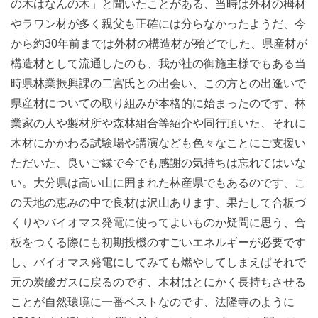
の木はなんの木」と聞いたことがある、当時は外材の栂材
やラワン材が多く親父も正確には分らなかったようだ、今
から約30年前までは外材の構造材が殆どでした、県産材が
構造材として流通したのも、我が社の御施主様でもある当
時県林業振興課の二宮氏との出会い、この方との出逢いで
県産材についての取り組みが本格的に始まったのです、林
業家の人や製材所や森林組合等紹介や同行頂いた、それに
木材にかかわる試験場や講演なども色々なことにご支援い
ただいた、良いご縁で今でも感謝の気持ちは忘れてはいな
い。大分県は高い山に囲まれた林産県でもあるのです、こ
の天地の恵みの中で良材は沢山あります、果たして合板づ
くりやバイオマス発電に使ってよいものか疑問に思う、合
板をつくる際にも初期投機のすごいエネルギーが必要です
し、バイオマス発電にしてみても燃やしてしまえばそれで
元の炭酸ガスに戻るのです、木材はとにかく長持ちさせる
ことが自然環境に一番ベストなのです、法隆寺のように