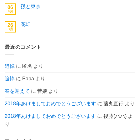
の
だ
へ
ン
ん
あ
孫と東京
06
の
ト
り
4月
は
孫
コ
ま
ま
と
メ
せ
だ
東
ン
ん
あ
花畑
26
京
ト
り
へ
3月
は
花
コ
ま
の
ま
畑
メ
せ
だ
へ
ン
ん
あ
の
ト
り
最近のコメント
は
ま
ま
せ
だ
ん
あ
り
追悼
に
匿名
より
ま
せ
ん
追悼
に
Papa
より
春を迎えて
に
昔娘
より
2018年あけましておめでとうございます
に
藤丸直行
より
2018年あけましておめでとうございます
に
後藤(パパ)
よ
り