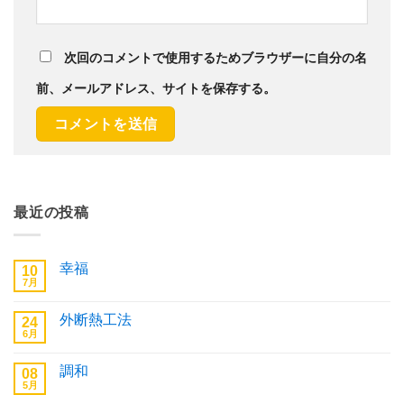
次回のコメントで使用するためブラウザーに自分の名
前、メールアドレス、サイトを保存する。
最近の投稿
幸福
10
7月
幸
コ
福
メ
へ
ン
外断熱工法
24
の
ト
6月
は
外
コ
ま
断
メ
だ
熱
ン
あ
調和
08
工
ト
り
法
5月
は
調
コ
ま
へ
ま
和
メ
せ