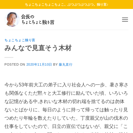
Skip
ちょこちょこちょこちょこ。ぶつぶつぶつぶつ。独り言♪
to
content
ちょこちょこ独り言
みんなで見直そう木材
POSTED ON
2020年11月10日
BY
藤丸直行
今から53年前大工の弟子に入り社会人への一歩、暑さ寒さ
も関係なくただ黙々と大工修行に励んでいた頃、いろいろ
な記憶がある中,きれいな木材の切れ端を捨てるのは勿体
ないとばかりに、毎日のように持って帰っては触ったり見
つめたり年輪を数えたりしていた、丁度親父が山の伐木の
仕事をしていたので、日立の宣伝ではないが、親父に「こ