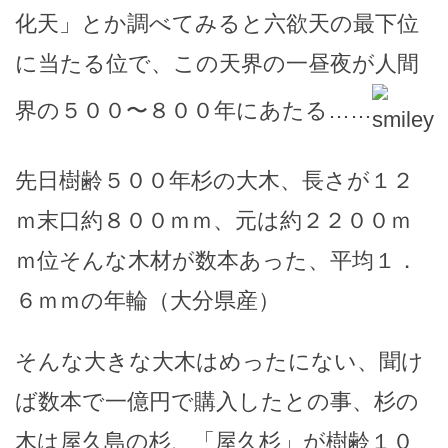
化天」とか調べてみると六欲天の最下位
に当たる位で、この天界の一昼夜が人間
界の５００〜８００年にあたる……
先日樹齢５００年杉の大木、長さが１２
ｍ末口約８００ｍｍ、元は約２２００ｍ
ｍ位そんな木材が数本あった、平均１．
６ｍｍの年輪（大分県産）
そんな大きな大木はめったにない、聞け
ば数本で一億円で購入したとの事、杉の
木は屋久島の杉、「屋久杉」が樹齢１０