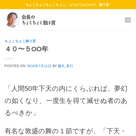
Skip
ちょこちょこちょこちょこ。ぶつぶつぶつぶつ。独り言♪
to
content
ちょこちょこ独り言
４０〜５OO年
POSTED ON
2010年7月11日
BY
藤丸 直行
「人間50年下天の内にくらぶれば、夢幻
の如くなり、一度生を得て滅せぬ者のあ
るべきか」
有名な敦盛の舞の１節ですが、「下天・