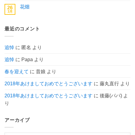
せ
だ
東
ン
ん
あ
花畑
26
京
ト
り
へ
3月
は
花
コ
ま
の
ま
畑
メ
せ
だ
へ
ン
ん
あ
の
ト
り
最近のコメント
は
ま
ま
せ
だ
ん
あ
り
追悼
に
匿名
より
ま
せ
ん
追悼
に
Papa
より
春を迎えて
に
昔娘
より
2018年あけましておめでとうございます
に
藤丸直行
より
2018年あけましておめでとうございます
に
後藤(パパ)
よ
り
アーカイブ