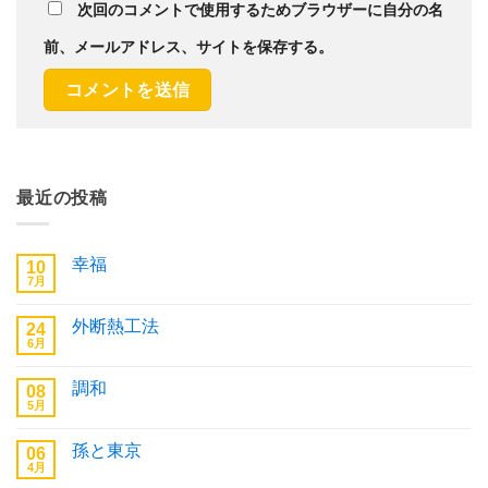
次回のコメントで使用するためブラウザーに自分の名
前、メールアドレス、サイトを保存する。
最近の投稿
幸福
10
7月
幸
コ
福
メ
へ
ン
外断熱工法
24
の
ト
6月
は
外
コ
ま
断
メ
だ
熱
ン
あ
調和
08
工
ト
り
法
5月
は
調
コ
ま
へ
ま
和
メ
せ
の
だ
へ
ン
ん
あ
孫と東京
06
の
ト
り
4月
は
孫
コ
ま
ま
と
メ