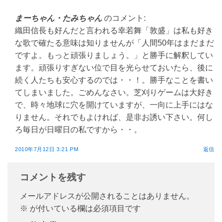
まーちゃん・たみちゃん
のコメント:
織田信長も好んだと言われる幸若舞「敦盛」は私も好き
な歌で確たる意味は知りませんが「人間50年はまだまだ
ですよ。もっと頑張りましょう。」と勝手に解釈してい
ます。頑張りすぎない位で目を光らせておいたら、後に
続く人たちも安心するのでは・・！。勝手なことを書い
てしまいました。ごめんなさい。芝刈りゲームは大好き
で、時々地球に穴を開けていますが、一向に上手にはな
りません。それでもよければ、是非お誘い下さい。何し
ろ毎日が日曜日の私ですから・・。
2010年7月12日 3:21 PM
返信
コメントを残す
メールアドレスが公開されることはありません。
※
が付いている欄は必須項目です