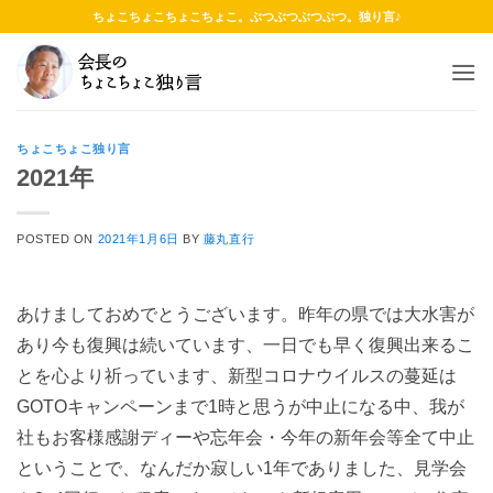
Skip
ちょこちょこちょこちょこ。ぶつぶつぶつぶつ。独り言♪
to
content
ちょこちょこ独り言
2021年
POSTED ON
2021年1月6日
BY
藤丸直行
あけましておめでとうございます。昨年の県では大水害が
あり今も復興は続いています、一日でも早く復興出来るこ
とを心より祈っています、新型コロナウイルスの蔓延は
GOTOキャンペーンまで1時と思うが中止になる中、我が
社もお客様感謝ディーや忘年会・今年の新年会等全て中止
ということで、なんだか寂しい1年でありました、見学会