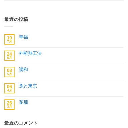
最近の投稿
幸福
10
7月
幸
コ
福
メ
へ
ン
外断熱工法
24
の
ト
6月
は
外
コ
ま
断
メ
だ
熱
ン
あ
調和
08
工
ト
り
法
5月
は
調
コ
ま
へ
ま
和
メ
せ
の
だ
へ
ン
ん
あ
孫と東京
06
の
ト
り
4月
は
孫
コ
ま
ま
と
メ
せ
だ
東
ン
ん
あ
花畑
26
京
ト
り
へ
3月
は
花
コ
ま
の
ま
畑
メ
せ
だ
へ
ン
ん
あ
の
ト
り
最近のコメント
は
ま
ま