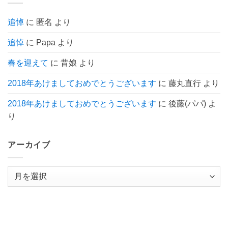
せ
だ
ん
あ
り
追悼
に
匿名
より
ま
せ
ん
追悼
に
Papa
より
春を迎えて
に
昔娘
より
2018年あけましておめでとうございます
に
藤丸直行
より
2018年あけましておめでとうございます
に
後藤(パパ)
よ
り
アーカイブ
ア
ー
カ
イ
ブ