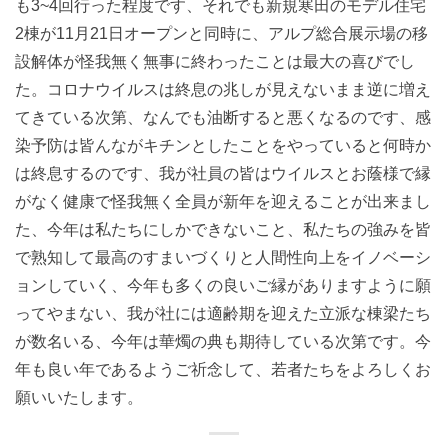
も3~4回行った程度です、それでも新規寒田のモデル住宅
2棟が11月21日オープンと同時に、アルプ総合展示場の移
設解体が怪我無く無事に終わったことは最大の喜びでし
た。コロナウイルスは終息の兆しが見えないまま逆に増え
てきている次第、なんでも油断すると悪くなるのです、感
染予防は皆んながキチンとしたことをやっていると何時か
は終息するのです、我が社員の皆はウイルスとお蔭様で縁
がなく健康で怪我無く全員が新年を迎えることが出来まし
た、今年は私たちにしかできないこと、私たちの強みを皆
で熟知して最高のすまいづくりと人間性向上をイノベーシ
ョンしていく、今年も多くの良いご縁がありますように願
ってやまない、我が社には適齢期を迎えた立派な棟梁たち
が数名いる、今年は華燭の典も期待している次第です。今
年も良い年であるようご祈念して、若者たちをよろしくお
願いいたします。