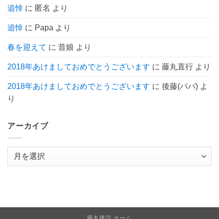
り
追悼
に
匿名
より
ま
せ
ん
追悼
に
Papa
より
春を迎えて
に
昔娘
より
2018年あけましておめでとうございます
に
藤丸直行
より
2018年あけましておめでとうございます
に
後藤(パパ)
よ
り
アーカイブ
ア
ー
カ
イ
ブ
藤丸建設 ホーム