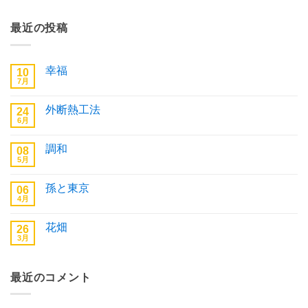
最近の投稿
幸福
10
7月
幸
コ
福
メ
へ
ン
外断熱工法
24
の
ト
6月
は
外
コ
ま
断
メ
だ
熱
ン
あ
調和
08
工
ト
り
法
5月
は
調
コ
ま
へ
ま
和
メ
せ
の
だ
へ
ン
ん
あ
孫と東京
06
の
ト
り
4月
は
孫
コ
ま
ま
と
メ
せ
だ
東
ン
ん
あ
花畑
26
京
ト
り
へ
3月
は
花
コ
ま
の
ま
畑
メ
せ
だ
へ
ン
ん
あ
の
ト
り
最近のコメント
は
ま
ま
せ
だ
ん
あ