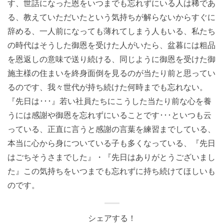
す、世話になった恩をいつまでも忘れずにいる人は稀であ
る、教えていただいたという気持ちが解らないからすぐに
辞める、一人前になっても薄れてしまう人もいる、私たち
の時代はそうした御恩を受けた人がいたら、盆暮には粗品
を恩返しの意味で送り続ける、同じように御恩を受けた御
施主様の住まいを終身面倒を見るのが当たり前と思ってい
るのです、我々世代が持ち続けた何時までも忘れない。
『先日は･･･』若い社員たちにこうした当たり前な心を養
うには感謝や御恩を忘れずにいることです･･･といつも云
っている、正直に言うと感謝の言葉を練習までしている、
本当に心から身についている子も多くなっている、『先日
はごちそうさまでした』・『先日はありがとうございまし
た』この気持ちをいつまでも忘れずに持ち続けてほしいも
のです。
シェアする！