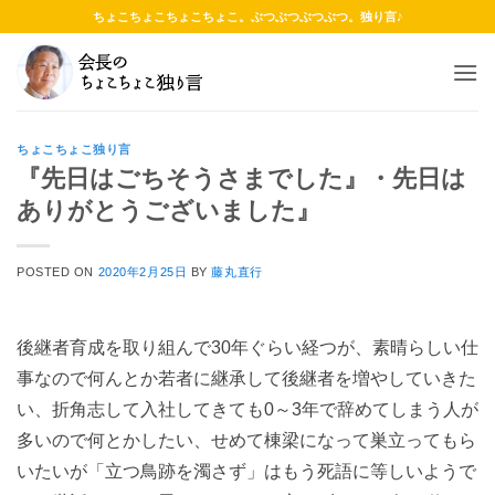
Skip
ちょこちょこちょこちょこ。ぶつぶつぶつぶつ。独り言♪
to
content
ちょこちょこ独り言
『先日はごちそうさまでした』・先日は
ありがとうございました』
POSTED ON
2020年2月25日
BY
藤丸直行
後継者育成を取り組んで30年ぐらい経つが、素晴らしい仕
事なので何んとか若者に継承して後継者を増やしていきた
い、折角志して入社してきても0～3年で辞めてしまう人が
多いので何とかしたい、せめて棟梁になって巣立ってもら
いたいが「立つ鳥跡を濁さず」はもう死語に等しいようで