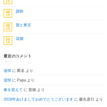
6月
は
外
コ
ま
断
メ
だ
熱
ン
あ
調和
08
工
ト
り
法
5月
は
調
コ
ま
へ
ま
和
メ
せ
の
だ
へ
ン
ん
あ
孫と東京
06
の
ト
り
4月
は
孫
コ
ま
ま
と
メ
せ
だ
東
ン
ん
あ
花畑
26
京
ト
り
へ
3月
は
花
コ
ま
の
ま
畑
メ
せ
だ
へ
ン
ん
あ
の
ト
り
最近のコメント
は
ま
ま
せ
だ
ん
あ
り
追悼
に
匿名
より
ま
せ
ん
追悼
に
Papa
より
春を迎えて
に
昔娘
より
2018年あけましておめでとうございます
に
藤丸直行
より