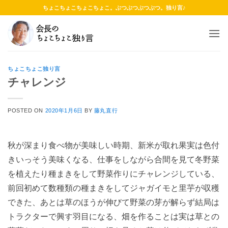
Skip
ちょこちょこちょこちょこ。ぶつぶつぶつぶつ。独り言♪
to
content
ちょこちょこ独り言
チャレンジ
POSTED ON
2020年1月6日
BY
藤丸直行
秋が深まり食べ物が美味しい時期、新米が取れ果実は色付
きいっそう美味くなる、仕事をしながら合間を見て冬野菜
を植えたり種まきをして野菜作りにチャレンジしている、
前回初めて数種類の種まきをしてジャガイモと里芋が収穫
できた、あとは草のほうが伸びて野菜の芽が解らず結局は
トラクターで興す羽目になる、畑を作ることは実は草との