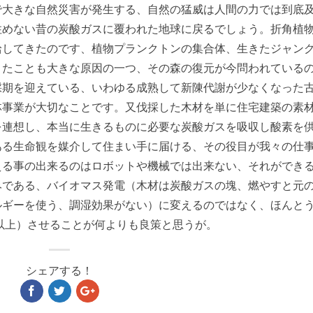
で大きな自然災害が発生する、自然の猛威は人間の力では到底
住めない昔の炭酸ガスに覆われた地球に戻るでしょう。折角植
給してきたのです、植物プランクトンの集合体、生きたジャン
きたことも大きな原因の一つ、その森の復元が今問われている
採期を迎えている、いわゆる成熟して新陳代謝が少なくなった
林事業が大切なことです。又伐採した木材を単に住宅建築の素
を連想し、本当に生きるものに必要な炭酸ガスを吸収し酸素を
ある生命観を媒介して住まい手に届ける、その役目が我々の仕
える事の出来るのはロボットや機械では出来ない、それができ
みである、バイオマス発電（木材は炭酸ガスの塊、燃やすと元
ルギーを使う、調湿効果がない）に変えるのではなく、ほんと
年以上）させることが何よりも良策と思うが。
シェアする！