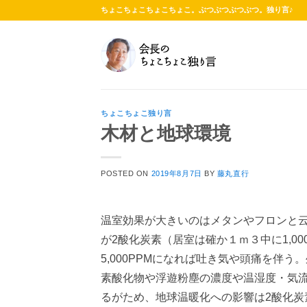
Skip
ちょこちょこちょこちょこ。ぶつぶつぶつぶつ。独り言♪
to
content
ちょこちょこ独り言
木材と地球環境
POSTED ON
2019年8月7日
BY
藤丸直行
温室効果が大きいのはメタンやフロンと云
が2酸化炭素（居室は確か１ｍ３中に1,00
5,000PPMになれば吐き気や頭痛を伴
素酸化物や浮遊粉塵の濃度や温湿度・気
るがため、地球温暖化への影響は2酸化炭