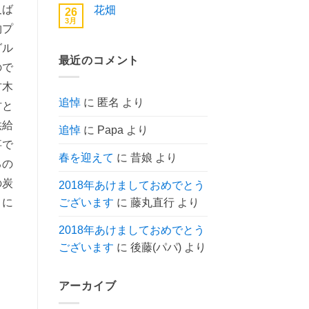
東
ン
ん
及ば
あ
花畑
26
京
ト
り
へ
3月
は
花
コ
ま
物プ
の
ま
畑
メ
せ
だ
へ
ン
ん
グル
あ
の
ト
り
最近のコメント
は
ま
ので
ま
せ
だ
ん
古木
あ
り
追悼
に
匿名
より
材と
ま
せ
ん
供給
追悼
に
Papa
より
事で
春を迎えて
に
昔娘
より
るの
の炭
2018年あけましておめでとう
うに
ございます
に
藤丸直行
より
2018年あけましておめでとう
ございます
に
後藤(パパ)
より
アーカイブ