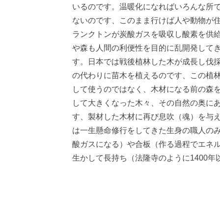
いるのです。温暖化になればいろんな所
ないのです、このまま行けば人や動物が
ランクトンが炭酸ガスを吸収し酸素を供
や森も人間の利便性を目的に乱開発して
す。日本では戦後植林した木が成長し伐
の代わりに苗木を植えるのです、この植
して使うのではなく、木材になる前の森
して大きくなった木々、その自然の奥に
す、製材した木材に再び息吹（魂）を与
は一生懸命修行をしてきた生身の職人の
酸ガスになる）や合板（作る過程でエネ
生かして長持ち（法隆寺のように1400