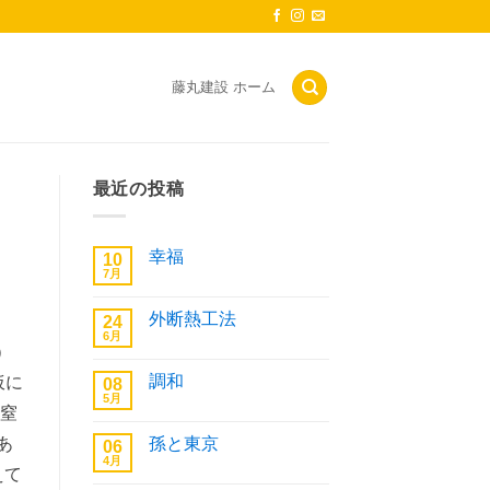
藤丸建設 ホーム
最近の投稿
幸福
10
7月
幸
コ
福
メ
へ
ン
外断熱工法
24
の
ト
6月
は
外
コ
）
ま
断
メ
だ
熱
ン
あ
調和
仮に
08
工
ト
り
法
5月
は
調
コ
ま
や窒
へ
ま
和
メ
せ
の
だ
へ
ン
ん
あ
孫と東京
あ
06
の
ト
り
4月
は
孫
コ
ま
えて
ま
と
メ
せ
だ