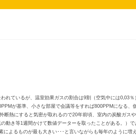
われているが、温室効果ガスの割合は9割（空気中には0,03％
0PPMが基準、小さな部屋で会議等をすれば800PPMになる、
う。外断熱にすると気密が取れるので20年前頃、室内の炭酸ガス
流の動き等1週間かけて数値データーを取ったことがある。）で
素によるものが最も大きい･･･と言いながらも毎年のように増