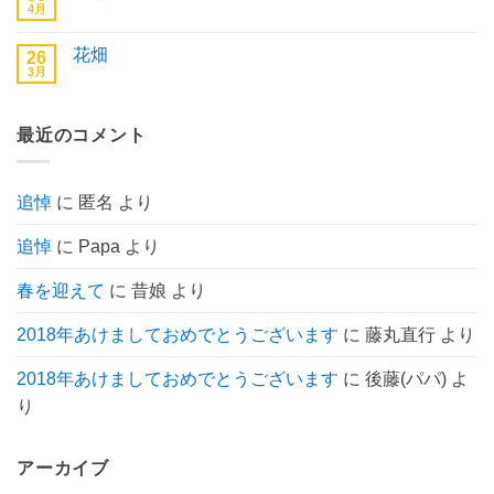
り
4月
は
孫
コ
ま
ま
と
メ
せ
だ
東
ン
ん
あ
花畑
26
京
ト
り
へ
3月
は
花
コ
ま
の
ま
畑
メ
せ
だ
へ
ン
ん
あ
の
ト
り
最近のコメント
は
ま
ま
せ
だ
ん
あ
り
追悼
に
匿名
より
ま
せ
ん
追悼
に
Papa
より
春を迎えて
に
昔娘
より
2018年あけましておめでとうございます
に
藤丸直行
より
2018年あけましておめでとうございます
に
後藤(パパ)
よ
り
アーカイブ