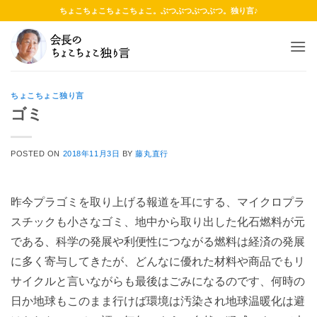
Skip
ちょこちょこちょこちょこ。ぶつぶつぶつぶつ。独り言♪
to
content
ちょこちょこ独り言
ゴミ
POSTED ON
2018年11月3日
BY
藤丸直行
昨今プラゴミを取り上げる報道を耳にする、マイクロプラ
スチックも小さなゴミ、地中から取り出した化石燃料が元
である、科学の発展や利便性につながる燃料は経済の発展
に多く寄与してきたが、どんなに優れた材料や商品でもリ
サイクルと言いながらも最後はごみになるのです、何時の
日か地球もこのまま行けば環境は汚染され地球温暖化は避