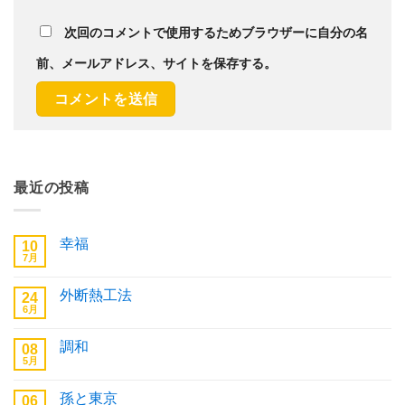
次回のコメントで使用するためブラウザーに自分の名
前、メールアドレス、サイトを保存する。
最近の投稿
幸福
10
7月
幸
コ
福
メ
へ
ン
外断熱工法
24
の
ト
6月
は
外
コ
ま
断
メ
だ
熱
ン
あ
調和
08
工
ト
り
法
5月
は
調
コ
ま
へ
ま
和
メ
せ
の
だ
へ
ン
ん
あ
孫と東京
06
の
ト