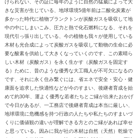
けられない、その証に毎年のように自然の猛威によって大
きな災害が生じている、地球環境5億年前は二酸化炭素が
多かった時代に植物プランクトンが炭酸ガスを吸収して地
中の中にしまいこみ、圧力と熱で化石燃料になる、それを
現代引っ張り出している、今の植物も我々が使用している
木材も光合成によって炭酸ガスを吸収して動物の生命に必
要な酸素を供給して大きくなっていくのです、この素晴ら
しい木材（炭酸ガス）を永く生かす（炭酸ガスを固定す
る）ために、昔のような優秀な大工職人が不可欠になるの
です、それに永く住み繋ぐには、省エネで安全・安心・健
康面を追求した快適性などが今のすまい、後継者育成を始
めて約30年、運よく優秀な若者たちとご縁が出来たおかげ
で今日があるが、一工務店で後継者育成は本当に厳しい、
地球環境に危機感を持つ行政の人たちや私たちのすまいづ
くりに価値観の違いが理解できる方とのご縁があれば幸せ
と思っている。因みに我が社の木材は自然（天然）乾燥で