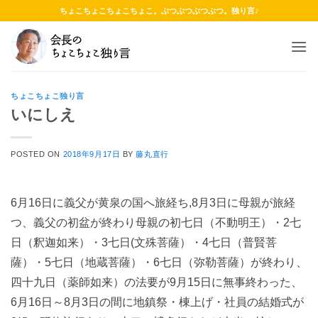
Skip
ちょこちょこちょこちょこ。ぶつぶつぶつぶつ。独り言♪
to
content
ちょこちょこ独り言
いにしえ
POSTED ON
2018年9月17日
BY
藤丸直行
6月16日に義父が黄泉の国へ旅経ち,8月3日に母親が旅経
つ、義父の初盆が終わり母親の初七日（不動明王）・2七
日（釈迦如来）・3七日(文殊菩薩）・4七日（普賢菩
薩）・5七日（地蔵菩薩）・6七日（弥勒菩薩）が終わり、
四十九日（薬師如来）の法要が9月15日に無事終わった、
6月16日～8月3日の間に地鎮祭・棟上げ・社員の結婚式が