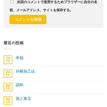
次回のコメントで使用するためブラウザーに自分の名
前、メールアドレス、サイトを保存する。
最近の投稿
幸福
10
7月
幸
コ
福
メ
へ
ン
外断熱工法
24
の
ト
6月
は
外
コ
ま
断
メ
だ
熱
ン
あ
調和
08
工
ト
り
法
5月
は
調
コ
ま
へ
ま
和
メ
せ
の
だ
へ
ン
ん
あ
孫と東京
06
の
ト
り
4月
は
孫
コ
ま
ま
と
メ