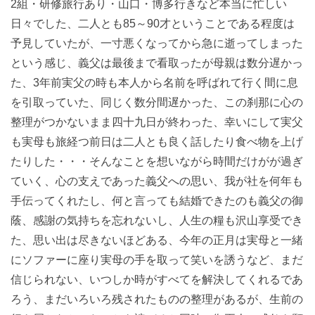
2組・研修旅行あり・山口・博多行きなど本当に忙しい
日々でした、二人とも85～90才ということである程度は
予見していたが、一寸悪くなってから急に逝ってしまった
という感じ、義父は最後まで看取ったが母親は数分遅かっ
た、3年前実父の時も本人から名前を呼ばれて行く間に息
を引取っていた、同じく数分間遅かった、この刹那に心の
整理がつかないまま四十九日が終わった、幸いにして実父
も実母も旅経つ前日は二人とも良く話したり食べ物を上げ
たりした・・・そんなことを想いながら時間だけがが過ぎ
ていく、心の支えであった義父への思い、我が社を何年も
手伝ってくれたし、何と言っても結婚できたのも義父の御
蔭、感謝の気持ちを忘れないし、人生の糧も沢山享受でき
た、思い出は尽きないほどある、今年の正月は実母と一緒
にソファーに座り実母の手を取って笑いを誘うなど、まだ
信じられない、いつしか時がすべてを解決してくれるであ
ろう、まだいろいろ残されたものの整理があるが、生前の