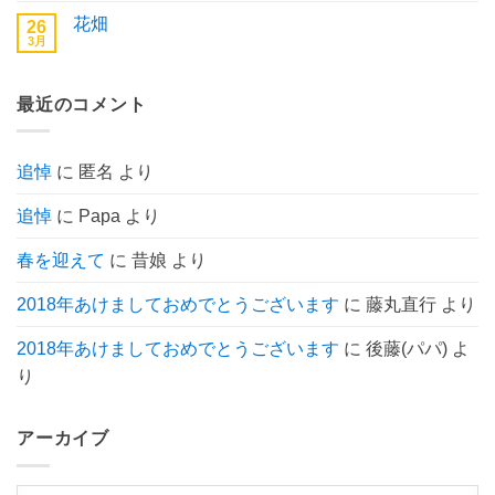
せ
だ
東
ン
ん
あ
花畑
26
京
ト
り
へ
3月
は
花
コ
ま
の
ま
畑
メ
せ
だ
へ
ン
ん
あ
の
ト
り
最近のコメント
は
ま
ま
せ
だ
ん
あ
り
追悼
に
匿名
より
ま
せ
ん
追悼
に
Papa
より
春を迎えて
に
昔娘
より
2018年あけましておめでとうございます
に
藤丸直行
より
2018年あけましておめでとうございます
に
後藤(パパ)
よ
り
アーカイブ