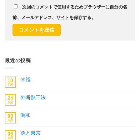
次回のコメントで使用するためブラウザーに自分の名
前、メールアドレス、サイトを保存する。
最近の投稿
幸福
10
7月
幸
コ
福
メ
へ
ン
外断熱工法
24
の
ト
6月
は
外
コ
ま
断
メ
だ
熱
ン
あ
調和
08
工
ト
り
法
5月
は
調
コ
ま
へ
ま
和
メ
せ
の
だ
へ
ン
ん
あ
孫と東京
06
の
ト
り
4月
は
孫
コ