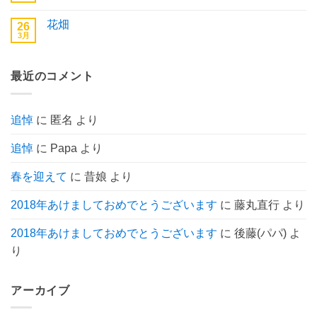
ま
ま
と
メ
せ
だ
東
ン
ん
あ
花畑
26
京
ト
り
へ
3月
は
花
コ
ま
の
ま
畑
メ
せ
だ
へ
ン
ん
あ
の
ト
り
最近のコメント
は
ま
ま
せ
だ
ん
あ
り
追悼
に
匿名
より
ま
せ
ん
追悼
に
Papa
より
春を迎えて
に
昔娘
より
2018年あけましておめでとうございます
に
藤丸直行
より
2018年あけましておめでとうございます
に
後藤(パパ)
よ
り
アーカイブ